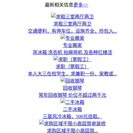
最新相关信息
更多>>
求租三室两厅两卫
交通便利，有停车位，设施齐全，拎包入...
专业搬家
背冰箱 洗衣机 抬麻将机 及各种扛楼活
求职（寒假工）
本人大三在校学生，求兼职一份，家教或...
回收钢琴
常年回收钢琴 价位不超过两千元
二手冰箱
三星风冷冰箱，500元自取。
求购区域不限小高层简...