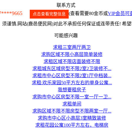
联系方式
7****9665
(查看需要80金币或
VIP会员可
点击查看完整信息
须谨慎.网站(鹿邑便民网)对此不承担任何保证或连带责任! 希
可能感兴趣
求租三室两厅两卫
求购区域不限小高层简单装修
求租区域不限店面装修不限
求租城东区域房型不限2室2卫装修不...
求租市中心区房型不限2室1厅中档装...
求租:欢乐家园50平方左右的单身公寓...
我想要租房子
求购市中心区房型不限一室一厅一卫...
求租单间
求购区域不限不限房型不限两室一厅...
求购市中心区小高层3室精致装修
求租花园公寓100平方左右，电梯房