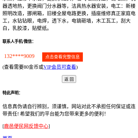
器透地热，更换阀门分水器等，洁具热水器安装，电工：新楼
照明改造，挪闸箱，旧楼全屋电路更换，插座维修真正家庭电
工，水钻钻眼，电焊，透下水，电镐砸墙，木工瓦工，刮大
白，乳胶漆，贴壁纸。
联系人手机/微信：
132****9009
点击查看完整信息
(查看需要80金币或
VIP会员可查看
)
特此声明：
信息真伪请自行辨别，须谨慎，网站对此不承担任何保证或连
带责任! 希望我们的平台能为您带来更多的便利！
[
鹿邑便民网反馈中心
]