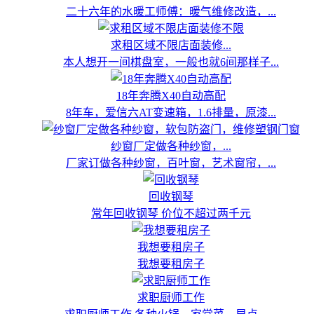
二十六年的水暖工师傅：暖气维修改造，...
求租区域不限店面装修...
本人想开一间棋盘室，一般也就6间那样子...
18年奔腾X40自动高配
8年车，爱信六AT变速箱，1.6排量，原漆...
纱窗厂定做各种纱窗，...
厂家订做各种纱窗，百叶窗，艺术窗帘，...
回收钢琴
常年回收钢琴 价位不超过两千元
我想要租房子
我想要租房子
求职厨师工作