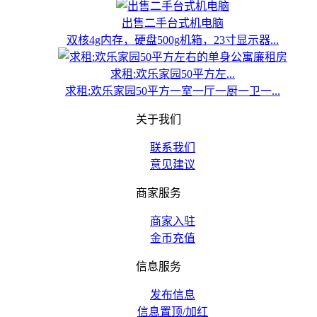
出售二手台式机电脑
双核4g内存，硬盘500g机箱，23寸显示器...
求租:欢乐家园50平方左...
求租:欢乐家园50平方一室一厅一厨一卫一...
关于我们
联系我们
意见建议
商家服务
商家入驻
金币充值
信息服务
发布信息
信息置顶/加红