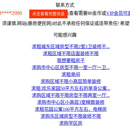
联系方式
3****2990
(查看需要80金币或
VIP会员可
点击查看完整信息
须谨慎.网站(鹿邑便民网)对此不承担任何保证或连带责任! 希
可能感兴趣
求租城东区域房型不限2室2卫装修不...
求租区域不限店面装修不限
我想要租房子
求购市中心区房型不限一室一厅一卫...
求租单间
求购区域不限小高层简单装修
求租:欢乐家园50平方左右的单身公寓...
求购区域不限不限房型不限两室一厅...
求购市中心区小高层3室精致装修
求租花园公寓100平方左右，电梯房
求购东区域房型不限装修不限
求购学区房