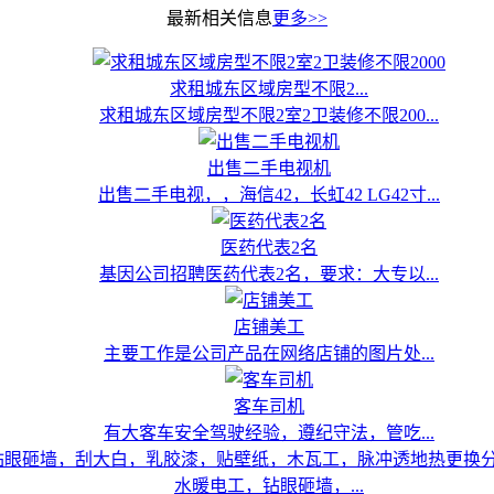
最新相关信息
更多>>
求租城东区域房型不限2...
求租城东区域房型不限2室2卫装修不限200...
出售二手电视机
出售二手电视，，海信42，长虹42 LG42寸...
医药代表2名
基因公司招聘医药代表2名，要求：大专以...
店铺美工
主要工作是公司产品在网络店铺的图片处...
客车司机
有大客车安全驾驶经验，遵纪守法，管吃...
水暖电工，钻眼砸墙，...