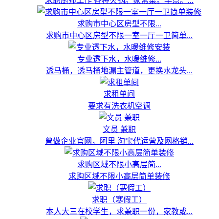
求职厨师工作 各种火锅。家常菜。早点。...
求购市中心区房型不限...
求购市中心区房型不限一室一厅一卫简单...
专业透下水，水暖维修...
透马桶，透马桶地漏主管道，更换水龙头...
求租单间
要求有洗衣机空调
文员 兼职
曾做企业官网，阿里 淘宝代运营及网格销...
求购区域不限小高层简...
求购区域不限小高层简单装修
求职（寒假工）
本人大三在校学生，求兼职一份，家教或...