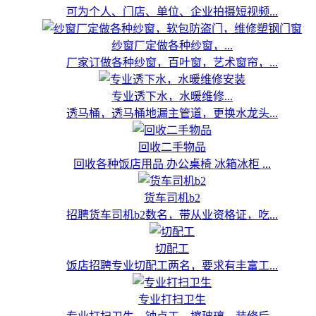
可为个人、门店、单位、企业拍摄短视频...
纱窗厂定做各种纱窗，...
厂家订做各种纱窗，百叶窗，艺术窗帘，...
专业透下水，水暖维修...
透马桶，透马桶地漏主管道，更换水龙头...
回收二手物品
回收各种饭店用品 办公桌椅 冰箱冰柜 ...
货车司机b2
招聘货车司机b2数名，带从业资格证，吃...
切配工
饭店招聘专业切配工两名，要求有丰富工...
专业打扫卫生