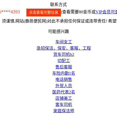
联系方式
6****4393
(查看需要80金币或
VIP会员可
点击查看完整信息
须谨慎.网站(鹿邑便民网)对此不承担任何保证或连带责任! 希
可能感兴趣
车间女工
急招保洁，保安，客服，工程
货车司机b2
切配工
售后客服
车险内勤1名
电话销售
外贸人员
医药代表2名
店铺美工
客车司机
家庭保洁师