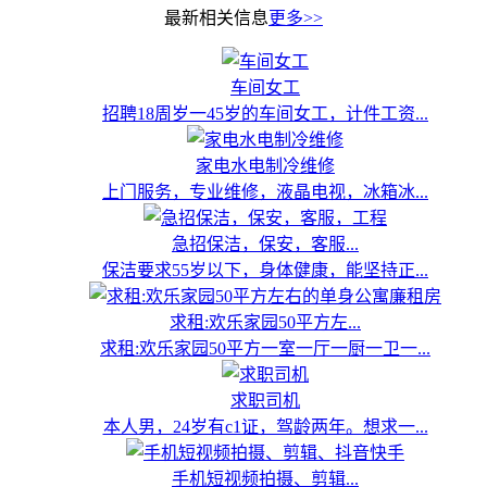
最新相关信息
更多>>
车间女工
招聘18周岁一45岁的车间女工，计件工资...
家电水电制冷维修
上门服务，专业维修，液晶电视，冰箱冰...
急招保洁，保安，客服...
保洁要求55岁以下，身体健康，能坚持正...
求租:欢乐家园50平方左...
求租:欢乐家园50平方一室一厅一厨一卫一...
求职司机
本人男，24岁有c1证，驾龄两年。想求一...
手机短视频拍摄、剪辑...