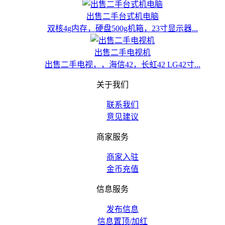
出售二手台式机电脑
双核4g内存，硬盘500g机箱，23寸显示器...
出售二手电视机
出售二手电视，，海信42，长虹42 LG42寸...
关于我们
联系我们
意见建议
商家服务
商家入驻
金币充值
信息服务
发布信息
信息置顶/加红